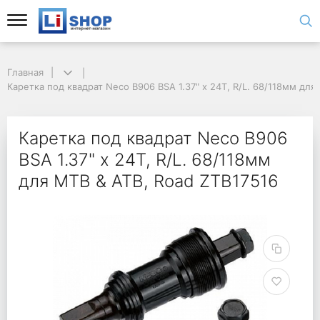
Главная
Каретка под квадрат Neco B906 BSA 1.37" х 24T, R/L. 68/118мм для
Каретка под квадрат Neco B906
BSA 1.37" х 24T, R/L. 68/118мм
для MTB & ATB, Road ZTB17516