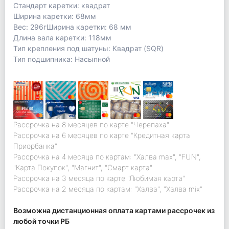
Стандарт каретки: квадрат
Ширина каретки: 68мм
Вес: 296гШирина каретки: 68 мм
Длина вала каретки: 118мм
Тип крепления под шатуны: Квадрат (SQR)
Тип подшипника: Насыпной
Рассрочка на 8 месяцев по карте "Черепаха"
Рассрочка на 6 месяцев по карте "Кредитная карта
Приорбанка"
Рассрочка на 4 месяца по картам: "Халва max", "FUN",
"Карта Покупок", "Магнит", "Смарт карта"
Рассрочка на 3 месяца по карте "Любимая карта"
Рассрочка на 2 месяца по картам: "Халва", "Халва mix"
Возможна дистанционная оплата картами рассрочек из
любой точки РБ