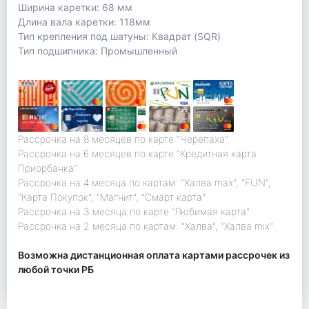
Ширина каретки: 68 мм
Длина вала каретки: 118мм
Тип крепления под шатуны: Квадрат (SQR)
Тип подшипника: Промышленный
Рассрочка на 8 месяцев по карте "Черепаха"
Рассрочка на 6 месяцев по карте "Кредитная карта
Приорбанка"
Рассрочка на 4 месяца по картам: "Халва max", "FUN",
"Карта Покупок", "Магнит", "Смарт карта"
Рассрочка на 3 месяца по карте "Любимая карта"
Рассрочка на 2 месяца по картам: "Халва", "Халва mix"
Возможна дистанционная оплата картами рассрочек из
любой точки РБ