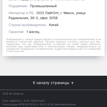
Подшипник:
Промышленный
Импортер в РБ:
ООО ЛайтОпт, г. Минск, улица
Радиальная, 36-3, офис 305В
Страна производитель:
Китай
Гарантия:
1 месяц
Информация о товаре предоставлена исключительно для ознакомления и не
является публичной офертой. Просим заранее уточнять важные для Вас
параметры, так как производители оставляют за собой право изменять
внешний вид, характеристики и комплектацию товара, предварительно не
уведомляя продавцов и потребителей. Будем благодарны вам за сообщение
о неточностях!
К началу страницы
2026
© Lishop.by
ООО «ЛайтОпт», УНП: 193017335
Регистрация №193017335 от 09.01.2018, Мингорисполком.