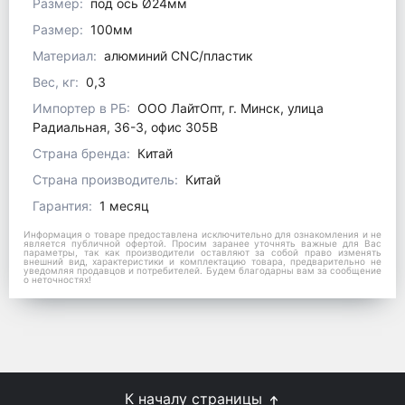
Размер:
под ось Ø24мм
Размер:
100мм
Материал:
алюминий CNC/пластик
Вес, кг:
0,3
Импортер в РБ:
ООО ЛайтОпт, г. Минск, улица
Радиальная, 36-3, офис 305В
Страна бренда:
Китай
Страна производитель:
Китай
Гарантия:
1 месяц
Информация о товаре предоставлена исключительно для ознакомления и не
является публичной офертой. Просим заранее уточнять важные для Вас
параметры, так как производители оставляют за собой право изменять
внешний вид, характеристики и комплектацию товара, предварительно не
уведомляя продавцов и потребителей. Будем благодарны вам за сообщение
о неточностях!
К началу страницы