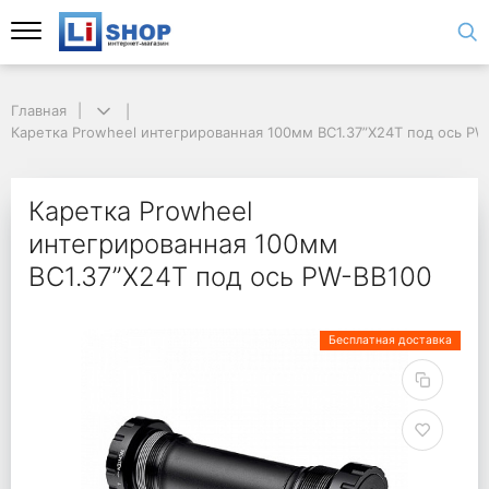
Главная
Каретка Prowheel интегрированная 100мм BC1.37”X24T под ось PW
Каретка Prowheel
интегрированная 100мм
BC1.37”X24T под ось PW-BB100
Бесплатная доставка