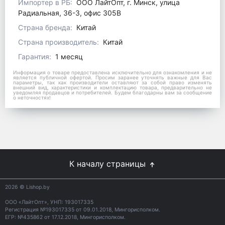
Импортер в РБ:
ООО ЛайтОпт, г. Минск, улица
Радиальная, 36-3, офис 305В
Страна бренда:
Китай
Страна производитель:
Китай
Гарантия:
1 месяц
Информация о товаре предоставлена исключительно для ознакомления и не
является публичной офертой. Просим заранее уточнять важные для Вас
параметры, так как производители оставляют за собой право изменять
внешний вид, характеристики и комплектацию товара, предварительно не
уведомляя продавцов и потребителей. Будем благодарны вам за сообщение
о неточностях!
К началу страницы
2026
© Lishop.by
ООО «ЛайтОпт», УНП: 193017335
Регистрация №193017335 от 09.01.2018, Мингорисполком.
ЕГР: №435862 от 17.12.2018, Мингорисполком.