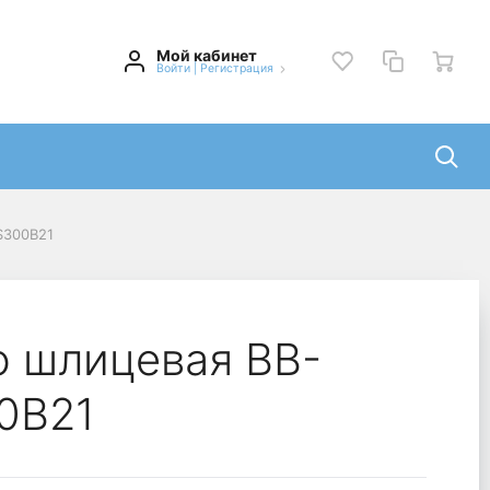
Мой кабинет
Войти
|
Регистрация
S300B21
o шлицевая BB-
0B21