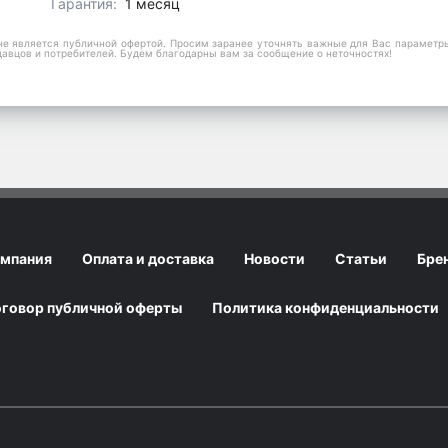
Гарантия:
1 месяц
е является публичной офертой. Просим заранее уточнять важные для Вас параметры,
давцов и потребителей. Будем благодарны вам за сообщение о неточностях!
мпания
Оплата и доставка
Новости
Статьи
Бре
говор публичной оферты
Политика конфиденциальности