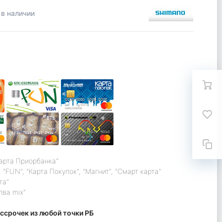
 в наличии
карта Приорбанка"
 "FUN", "Карта Покупок", "Магнит", "Смарт карта"
та"
лва mix"
ссрочек из любой точки РБ