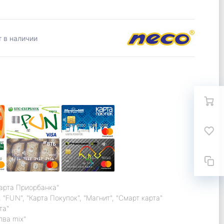
т в наличии
карта Приорбанка"
 "FUN", "Карта Покупок", "Магнит", "Смарт карта"
та"
лва mix"