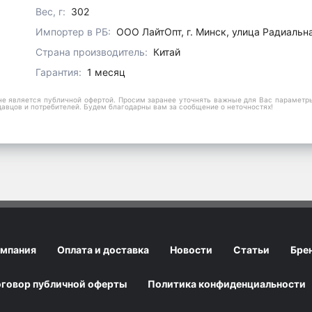
Вес, г:
302
Импортер в РБ:
ООО ЛайтОпт, г. Минск, улица Радиальн
Страна производитель:
Китай
Гарантия:
1 месяц
е является публичной офертой. Просим заранее уточнять важные для Вас параметры,
давцов и потребителей. Будем благодарны вам за сообщение о неточностях!
мпания
Оплата и доставка
Новости
Статьи
Бре
говор публичной оферты
Политика конфиденциальности