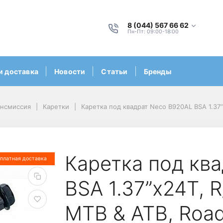
8 (044) 567 66 62
Пн-Пт: 09:00-18:00
и доставка
Новости
Статьи
Бренды
ансмиссия
Каретки
Каретка под квадрат Neco B920AL BSA 1.37”
Каретка под кв
платная доставка
BSA 1.37”x24T, R
MTB & ATB, Roa