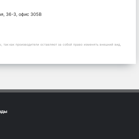
ая, 36-3, офис 305В
 так как производители оставляют за собой право изменять внешний вид,
нды