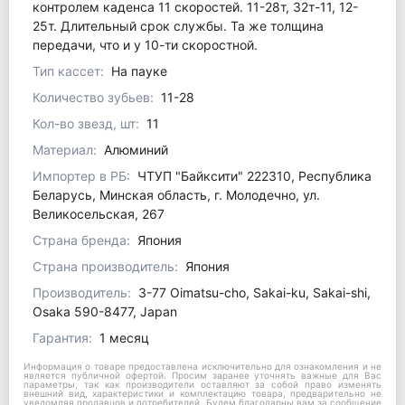
контролем каденса 11 скоростей. 11-28т, 32т-11, 12-
25т. Длительный срок службы. Та же толщина
передачи, что и у 10-ти скоростной.
Тип кассет:
На пауке
Количество зубьев:
11-28
Кол-во звезд, шт:
11
Материал:
Алюминий
Импортер в РБ:
ЧТУП "Байксити" 222310, Республика
Беларусь, Минская область, г. Молодечно, ул.
Великосельская, 267
Страна бренда:
Япония
Страна производитель:
Япония
Производитель:
3-77 Oimatsu-cho, Sakai-ku, Sakai-shi,
Osaka 590-8477, Japan
Гарантия:
1 месяц
Информация о товаре предоставлена исключительно для ознакомления и не
является публичной офертой. Просим заранее уточнять важные для Вас
параметры, так как производители оставляют за собой право изменять
внешний вид, характеристики и комплектацию товара, предварительно не
уведомляя продавцов и потребителей. Будем благодарны вам за сообщение