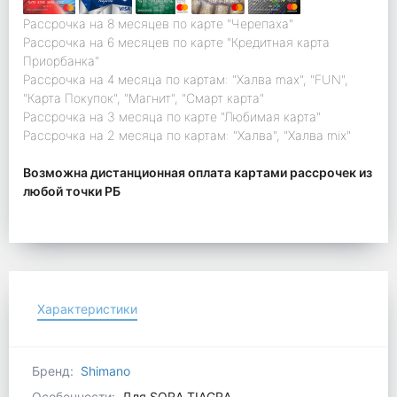
Рассрочка на 8 месяцев по карте "Черепаха"
Рассрочка на 6 месяцев по карте "Кредитная карта
Приорбанка"
Рассрочка на 4 месяца по картам: "Халва max", "FUN",
"Карта Покупок", "Магнит", "Смарт карта"
Рассрочка на 3 месяца по карте "Любимая карта"
Рассрочка на 2 месяца по картам: "Халва", "Халва mix"
Возможна дистанционная оплата картами рассрочек из
любой точки РБ
Характеристики
Бренд:
Shimano
Особенности:
Для SORA,TIAGRA