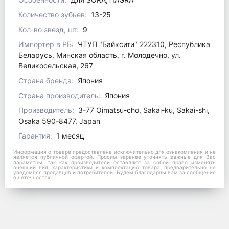
Количество зубьев:
13-25
Кол-во звезд, шт:
9
Импортер в РБ:
ЧТУП "Байксити" 222310, Республика
Беларусь, Минская область, г. Молодечно, ул.
Великосельская, 267
Страна бренда:
Япония
Страна производитель:
Япония
Производитель:
3-77 Oimatsu-cho, Sakai-ku, Sakai-shi,
Osaka 590-8477, Japan
Гарантия:
1 месяц
Информация о товаре предоставлена исключительно для ознакомления и не
является публичной офертой. Просим заранее уточнять важные для Вас
параметры, так как производители оставляют за собой право изменять
внешний вид, характеристики и комплектацию товара, предварительно не
уведомляя продавцов и потребителей. Будем благодарны вам за сообщение
о неточностях!