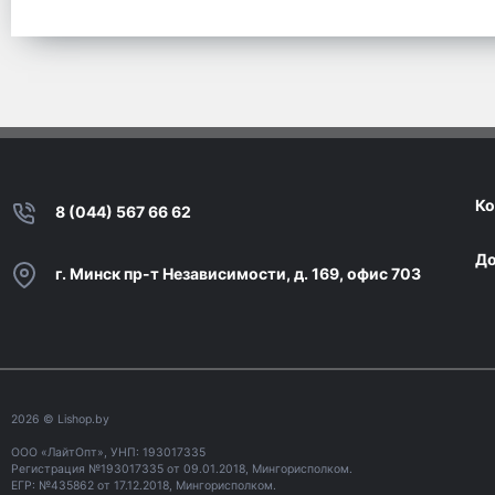
Ко
8 (044) 567 66 62
До
г. Минск пр-т Независимости, д. 169, офис 703
2026
© Lishop.by
ООО «ЛайтОпт», УНП: 193017335
Регистрация №193017335 от 09.01.2018, Мингорисполком.
ЕГР: №435862 от 17.12.2018, Мингорисполком.