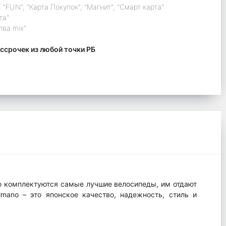
 "FUN", "Карта Покупок", "Магнит", "Смарт карта"
та"
лва mix"
ссрочек из любой точки РБ
no комплектуются самые лучшие велосипеды, им отдают
imano – это японское качество, надежность, стиль и