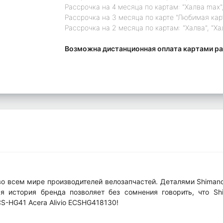
Рассрочка на 4 месяца по картам: "Халва max",
Рассрочка на 3 месяца по карте "Любимая кар
Рассрочка на 2 месяца по картам: "Халва", "Ха
Возможна дистанционная оплата картами ра
во всем мире производителей велозапчастей. Деталями Shima
я история бренда позволяет без сомнения говорить, что Sh
CS-HG41 Acera Alivio ECSHG418130!