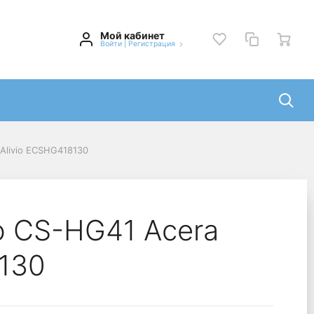
Мой кабинет
Войти
|
Регистрация
Alivio ECSHG418130
o CS-HG41 Acera
8130