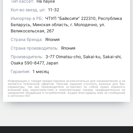
Тип кассет:
На пауке
Кол-во звезд, шт:
11-32
Импортер в РБ:
ЧТУП "Байксити" 222310, Республика
Беларусь, Минская область, г. Молодечно, ул.
Великосельская, 267
Страна бренда:
Япония
Страна производитель:
Япония
Производитель:
3-77 Oimatsu-cho, Sakai-ku, Sakai-shi,
Osaka 590-8477, Japan
Гарантия:
1 месяц
Информация о товаре предоставлена исключительно для ознакомления и не
является публичной офертой. Просим заранее уточнять важные для Вас
параметры, так как производители оставляют за собой право изменять
внешний вид, характеристики и комплектацию товара, предварительно не
уведомляя продавцов и потребителей. Будем благодарны вам за сообщение
о неточностях!