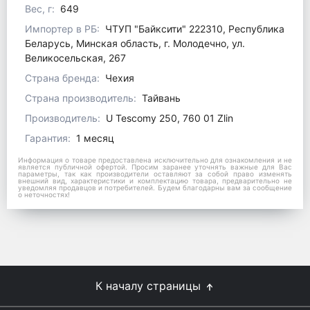
Вес, г:
649
Импортер в РБ:
ЧТУП "Байксити" 222310, Республика
Беларусь, Минская область, г. Молодечно, ул.
Великосельская, 267
Страна бренда:
Чехия
Страна производитель:
Тайвань
Производитель:
U Tescomy 250, 760 01 Zlin
Гарантия:
1 месяц
Информация о товаре предоставлена исключительно для ознакомления и не
является публичной офертой. Просим заранее уточнять важные для Вас
параметры, так как производители оставляют за собой право изменять
внешний вид, характеристики и комплектацию товара, предварительно не
уведомляя продавцов и потребителей. Будем благодарны вам за сообщение
о неточностях!
К началу страницы