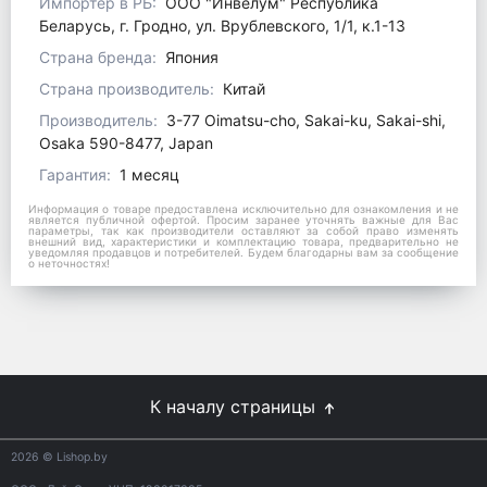
Импортер в РБ:
ООО "Инвелум" Республика
Беларусь, г. Гродно, ул. Врублевского, 1/1, к.1-13
Страна бренда:
Япония
Страна производитель:
Китай
Производитель:
3-77 Oimatsu-cho, Sakai-ku, Sakai-shi,
Osaka 590-8477, Japan
Гарантия:
1 месяц
Информация о товаре предоставлена исключительно для ознакомления и не
является публичной офертой. Просим заранее уточнять важные для Вас
параметры, так как производители оставляют за собой право изменять
внешний вид, характеристики и комплектацию товара, предварительно не
уведомляя продавцов и потребителей. Будем благодарны вам за сообщение
о неточностях!
К началу страницы
2026
© Lishop.by