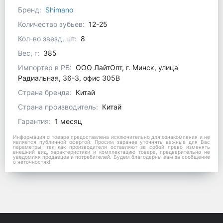
Бренд:
Shimano
Количество зубьев:
12-25
Кол-во звезд, шт:
8
Вес, г:
385
Импортер в РБ:
ООО ЛайтОпт, г. Минск, улица
Радиальная, 36-3, офис 305В
Страна бренда:
Китай
Страна производитель:
Китай
Гарантия:
1 месяц
Информация о товаре предоставлена исключительно для ознакомления и не
является публичной офертой. Просим заранее уточнять важные для Вас
параметры, так как производители оставляют за собой право изменять
внешний вид, характеристики и комплектацию товара, предварительно не
уведомляя продавцов и потребителей. Будем благодарны вам за сообщение
о неточностях!