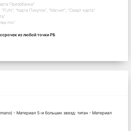
карта Приорбанка"
 "FUN", "Карта Покупок", "Магнит", "Смарт карта"
та"
лва mix"
ссрочек из любой точки РБ
imano) - Материал 5-и больших звезд: титан - Материал