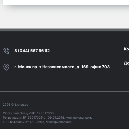
Ко
8 (044) 567 66 62
До
г. Минск пр-т Независимости, д. 169, офис 703
2026
© Lishop.by
ООО «ЛайтОпт», УНП: 193017335
Регистрация №193017335 от 09.01.2018, Мингорисполком.
ЕГР: №435862 от 17.12.2018, Мингорисполком.