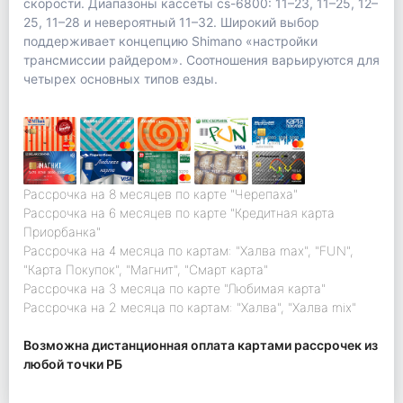
скорости. Диапазоны кассеты cs-6800: 11–23, 11–25, 12–
25, 11–28 и невероятный 11–32. Широкий выбор
поддерживает концепцию Shimano «настройки
трансмиссии райдером». Соотношения варьируются для
четырех основных типов езды.
Рассрочка на 8 месяцев по карте "Черепаха"
Рассрочка на 6 месяцев по карте "Кредитная карта
Приорбанка"
Рассрочка на 4 месяца по картам: "Халва max", "FUN",
"Карта Покупок", "Магнит", "Смарт карта"
Рассрочка на 3 месяца по карте "Любимая карта"
Рассрочка на 2 месяца по картам: "Халва", "Халва mix"
Возможна дистанционная оплата картами рассрочек из
любой точки РБ