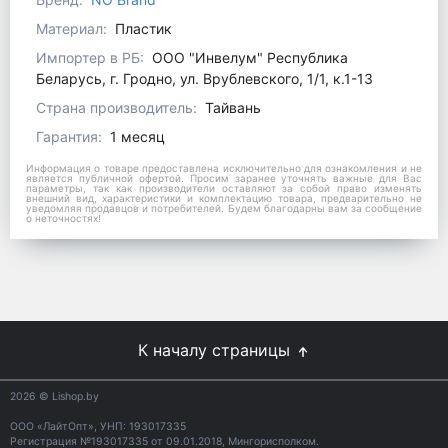
Материал:
Пластик
Импортер в РБ:
ООО "Инвелум" Республика
Беларусь, г. Гродно, ул. Врублевского, 1/1, к.1-13
Страна производитель:
Тайвань
Гарантия:
1 месяц
Информация о товаре предоставлена исключительно для ознакомления и не
является публичной офертой. Просим заранее уточнять важные для Вас
параметры, так как производители оставляют за собой право изменять
внешний вид, характеристики и комплектацию товара, предварительно не
уведомляя продавцов и потребителей. Будем благодарны вам за сообщение
о неточностях!
К началу страницы
2026
© Lishop.by
ООО «ЛайтОпт», УНП: 193017335
Регистрация №193017335 от 09.01.2018, Мингорисполком.