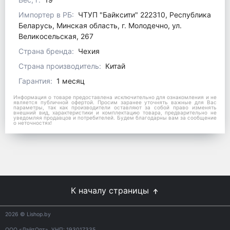
Импортер в РБ:
ЧТУП "Байксити" 222310, Республика
Беларусь, Минская область, г. Молодечно, ул.
Великосельская, 267
Страна бренда:
Чехия
Страна производитель:
Китай
Гарантия:
1 месяц
Информация о товаре предоставлена исключительно для ознакомления и не
является публичной офертой. Просим заранее уточнять важные для Вас
параметры, так как производители оставляют за собой право изменять
внешний вид, характеристики и комплектацию товара, предварительно не
уведомляя продавцов и потребителей. Будем благодарны вам за сообщение
о неточностях!
К началу страницы
2026
© Lishop.by
ООО «ЛайтОпт», УНП: 193017335