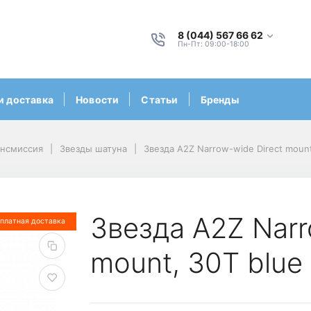
8 (044) 567 66 62
Пн-Пт: 09:00-18:00
и доставка
Новости
Статьи
Бренды
ансмиссия
Звезды шатуна
Звезда A2Z Narrow-wide Direct moun
Звезда A2Z Narr
платная доставка
mount, 30T blu