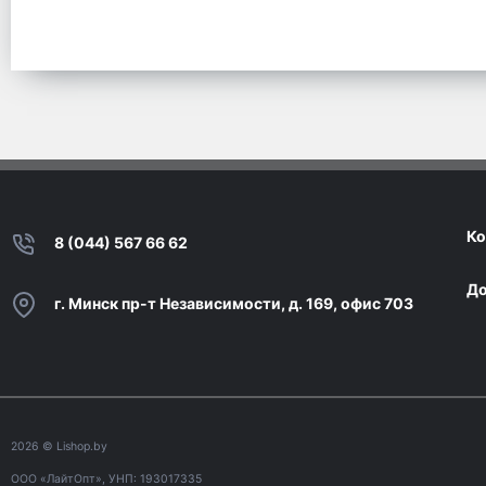
Ко
8 (044) 567 66 62
До
г. Минск пр-т Независимости, д. 169, офис 703
2026
© Lishop.by
ООО «ЛайтОпт», УНП: 193017335