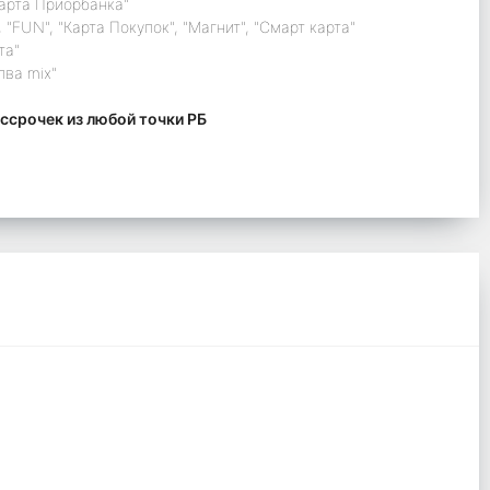
карта Приорбанка"
 "FUN", "Карта Покупок", "Магнит", "Смарт карта"
та"
лва mix"
ссрочек из любой точки РБ