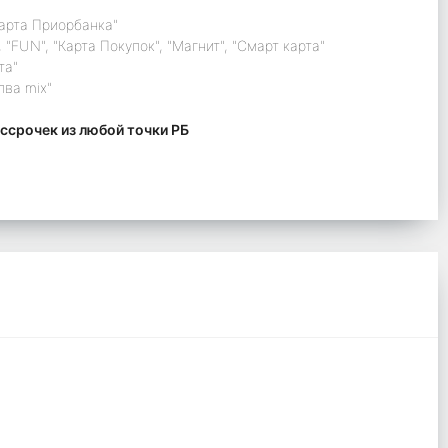
карта Приорбанка"
 "FUN", "Карта Покупок", "Магнит", "Смарт карта"
та"
лва mix"
ссрочек из любой точки РБ