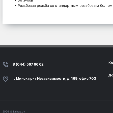
• 36 зубов
• Резьбовая резьба со стандартным резьбовым болтом
Ко
8 (044) 567 66 62
До
г. Минск пр-т Независимости, д. 169, офис 703
2026
© Lishop.by