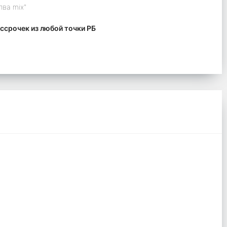
лва mix"
ссрочек из любой точки РБ