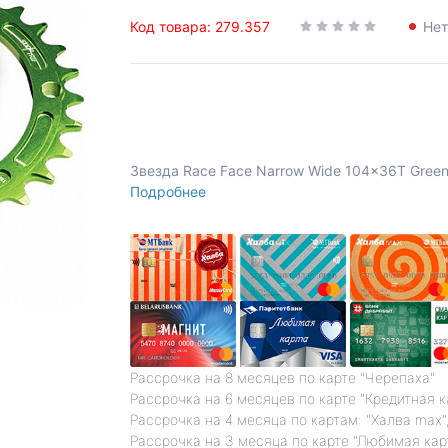
Код товара: 279.357
Нет
Звезда Race Face Narrow Wide 104x36T Gree
Подробнее
Рассрочка на 8 месяцев по карте "Черепаха"
Рассрочка на 6 месяцев по карте "Кредитная 
Рассрочка на 4 месяца по картам: "Халва max",
Рассрочка на 3 месяца по карте "Любимая кар