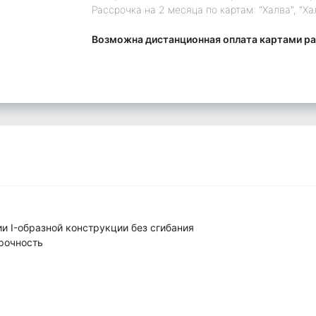
Рассрочка на 2 месяца по картам: "Халва", "Ха
Возможна дистанционная оплата картами ра
 I-образной конструкции без сгибания
рочность