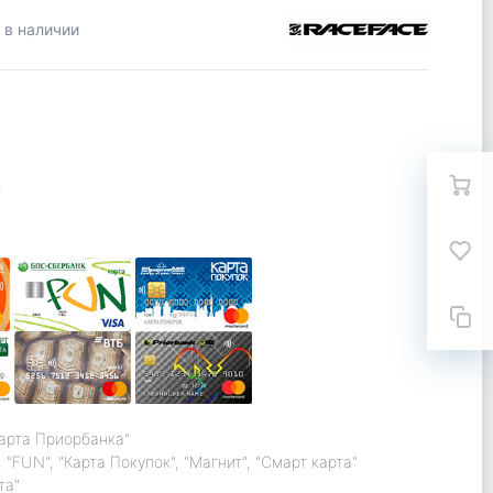
 в наличии
n
карта Приорбанка"
 "FUN", "Карта Покупок", "Магнит", "Смарт карта"
та"