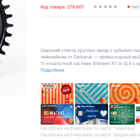
Код товара: 279.601
Нет
Широкий спектр круглых звезд с зубьями пе
чейнлайном от Garbaruk — превосходный выбо
11-скоростной системе Shimano XT or SLX с
Подробнее
Рассрочка на 8 месяцев по карте "Черепаха"
Рассрочка на 6 месяцев по карте "Кредитная 