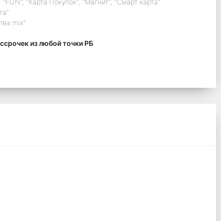
 "FUN", "Карта Покупок", "Магнит", "Смарт карта"
та"
лва mix"
ссрочек из любой точки РБ