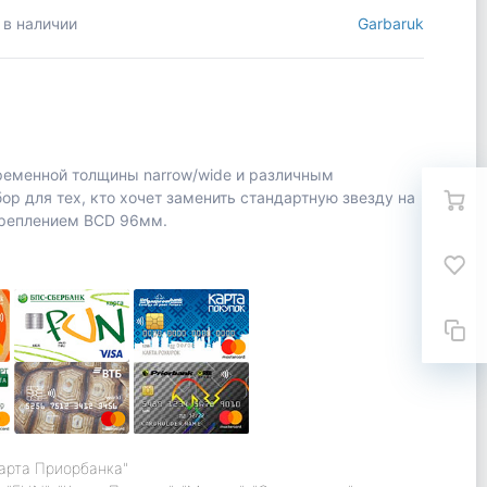
 в наличии
Garbaruk
ременной толщины narrow/wide и различным
р для тех, кто хочет заменить стандартную звезду на
 креплением BCD 96мм.
карта Приорбанка"