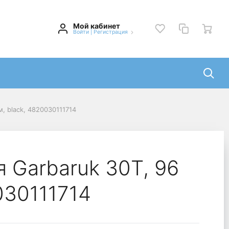
Мой кабинет
Войти
|
Регистрация
, black, 4820030111714
 Garbaruk 30T, 96
030111714