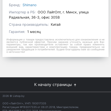
Бренд:
Shimano
Импортер в РБ:
ООО ЛайтОпт, г. Минск, улица
Радиальная, 36-3, офис 305В
Страна производитель:
Китай
Гарантия:
1 месяц
Информация о товаре предоставлена исключительно для ознакомления и не
является публичной офертой. Просим заранее уточнять важные для Вас
параметры, так как производители оставляют за собой право изменять
внешний вид, характеристики и комплектацию товара, предварительно не
уведомляя продавцов и потребителей. Будем благодарны вам за сообщение
о неточностях!
К началу страницы
2026
© Lishop.by
ООО «ЛайтОпт», УНП: 193017335
Регистрация №193017335 от 09.01.2018, Мингорисполком.
ЕГР: №435862 от 17.12.2018, Мингорисполком.