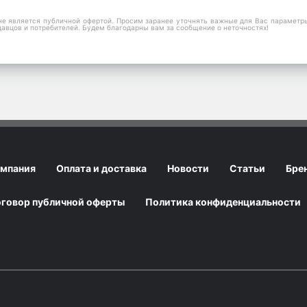
е является публичной офертой. Просим заранее уточнять важные для Вас параметры,
давцов и потребителей. Будем благодарны вам за сообщение о неточностях!
мпания
Оплата и доставка
Новости
Статьи
Бре
говор публичной оферты
Политика конфиденциальности