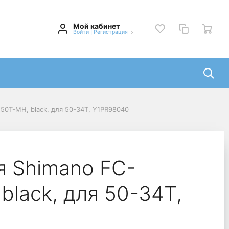
Мой кабинет
Войти
|
Регистрация
50T-MH, black, для 50-34T, Y1PR98040
я Shimano FC-
black, для 50-34T,