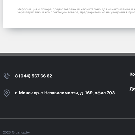
Информация о товаре предоставлена исключительно для ознакомления и н
характеристики и комплектацию товара, предварительно не уведомляя про
Ко
8 (044) 567 66 62
До
г. Минск пр-т Независимости, д. 169, офис 703
2026
© Lishop.by