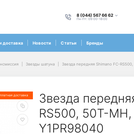
8 (044) 567 66 62
Пн-Пт: 09:00-18:00
и доставка
Новости
Статьи
Бренды
ансмиссия
Звезды шатуна
Звезда передняя Shimano FC-RS500, 
Звезда передня
платная доставка
RS500, 50T-MH, 
Y1PR98040