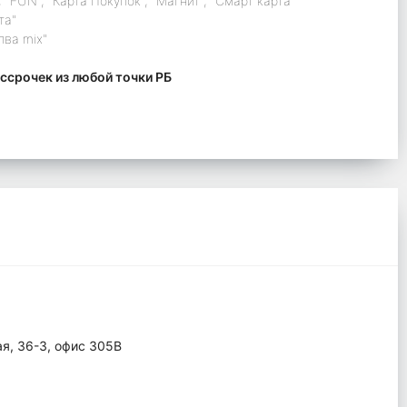
 "FUN", "Карта Покупок", "Магнит", "Смарт карта"
та"
лва mix"
ссрочек из любой точки РБ
ая, 36-3, офис 305В