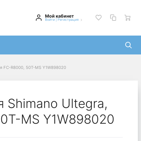
Мой кабинет
Войти
|
Регистрация
для FC-R8000, 50T-MS Y1W898020
 Shimano Ultegra,
 50T-MS Y1W898020