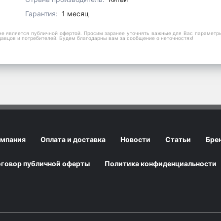
Гарантия:
1 месяц
е является публичной офертой. Просим заранее уточнять важные для Вас параметры,
давцов и потребителей. Будем благодарны вам за сообщение о неточностях!
мпания
Оплата и доставка
Новости
Статьи
Бре
говор публичной оферты
Политика конфиденциальности