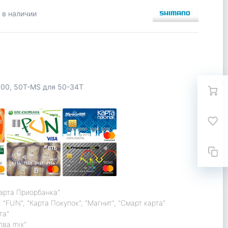
 в наличии
000, 50T-MS для 50-34T
карта Приорбанка"
 "FUN", "Карта Покупок", "Магнит", "Смарт карта"
та"
лва mix"