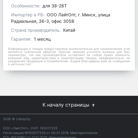
Особенности:
для 38-28T
Импортер в РБ:
ООО ЛайтОпт, г. Минск, улица
Радиальная, 36-3, офис 305В
Страна производитель:
Китай
Гарантия:
1 месяц
Информация о товаре предоставлена исключительно для ознакомления и не
является публичной офертой. Просим заранее уточнять важные для Вас
параметры, так как производители оставляют за собой право изменять
внешний вид, характеристики и комплектацию товара, предварительно не
уведомляя продавцов и потребителей. Будем благодарны вам за сообщение
о неточностях!
К началу страницы
2026
© Lishop.by
ООО «ЛайтОпт», УНП: 193017335
Регистрация №193017335 от 09.01.2018, Мингорисполком.
ЕГР: №435862 от 17.12.2018, Мингорисполком.