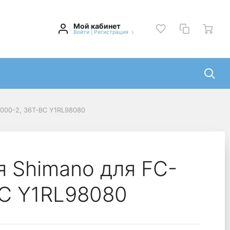
Мой кабинет
Войти
|
Регистрация
000-2, 36T-BC Y1RL98080
я Shimano для FC-
C Y1RL98080