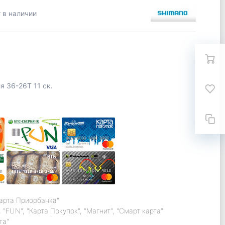
 в наличии
 36-26T 11 ск.
карта Приорбанка"
 "FUN", "Карта Покупок", "Магнит", "Смарт карта"
та"