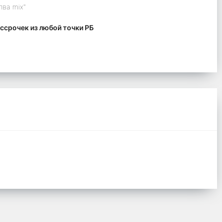
лва mix"
ссрочек из любой точки РБ