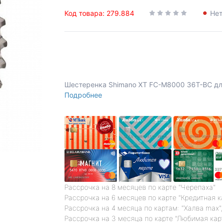
Код товара: 279.884
Нет
Шестеренка Shimano XT FC-M8000 36T-BC для
Подробнее
Рассрочка на 8 месяцев по карте "Черепаха"
Рассрочка на 6 месяцев по карте "Кредитная 
Рассрочка на 4 месяца по картам: "Халва max",
Рассрочка на 3 месяца по карте "Любимая кар