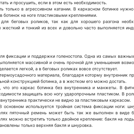
тать и просушить, если в этом есть необходимость.
ь только в агрессивном катании. В каркасном ботинке нужно
в ботинок на ноге пластиковыми креплениями.
 для беговых роликов, так как для хорошего разгона необ
 жесткий и тонкий из всех и довольно часто выполняется ин
для фиксации и поддержки голеностопа. Одна из самых важных
 выполняется массивной и очень прочной для уменьшения воз
елается легкой, а в беговых роликах вовсе отсутствует.
 термоусадочного материала, благодаря которму внутренник 
льной конструкцией ботинка, а в жестком его можно достать.
, что это каркас ботинка без внутренника и манжеты. В фит
бходимости защищать всю ногу ударопрочным пластиком. В ро
– внутренника практически не видно за пластиковым каркасом.
В основном используется тройная система фиксации ноги: шн
елях пяточный ремень может быть так же выполнен в виде б
лях можно встретить только двойное крепление: бакля на лод
тановлены только верхняя бакля и шнуровка.