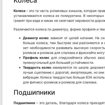
Колеса
Колеса
– это та часть роликовых коньков, которая при
устанавливаются колеса из полиуретана. В некоторых
гремят при езде и никак не смягчают неровности дорож
Различаются колеса по диаметру, форме профиля и тве
Диаметр колес
зависит от целей катания. На с
больше колеса, тем быстрее они разгоняются и 
нет необходимости развивать высокую скорость 
роликов и роликов для слалома и фрискейта могут
Профиль колес
для спидскейтинга обычно заос
прямоугольный для большей устойчивости.
Твердость колес
измеряется по шкале дюрометр
лучше сцепление с дорогой, амортизация, но он
вибрации. Колеса твердостью больше 83А использ
для фитнесс-роликов и роликов для слалома.
Подшипники
Подшипники
– это деталь, благодаря колеса приходя