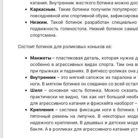
катания. Внутренник жесткого ботинка можно дос
Каркасным.
Такие ботинки получили популярност
повседневной или спортивной обуви, зафиксирова
Низким.
Такой ботинок разработан специально
подвижность голеностопа. Низкий ботинок самый
спортсмена.
Состоит ботинок для роликовых коньков из:
Манжеты
– пластиковая деталь, которая нужна 
особенно в агрессивных видах спорта. Там она
при прыжках и падениях. В фитнесс-роликах она д
Внутренник
– это мягкий сапожок из паралона и
ноги. В мягком ботинке он соединен со всей оста
Шелл
– основная часть ботинка. Можно сказать
практически не видно, так как нет большой нео
для агрессивного катания и фрискейта наоборот 
Крепления
– система фиксации ноги в ботинке. 
пяточный ремень на липучке. В некоторых мод
надежного крепления. В дешевых и детских моде
бакля. А в ролликах для агрессивного катания ус