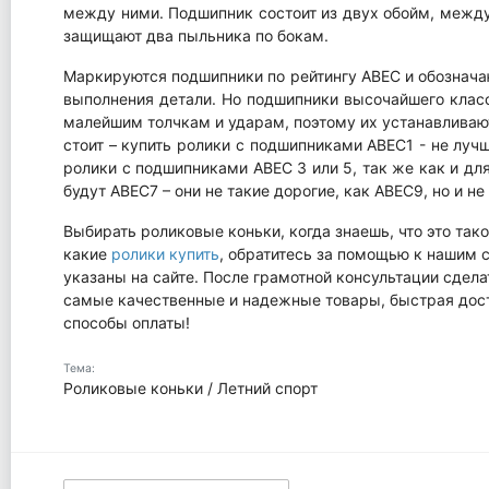
между ними. Подшипник состоит из двух обойм, межд
защищают два пыльника по бокам.
Маркируются подшипники по рейтингу ABEC и обознача
выполнения детали. Но подшипники высочайшего класса
малейшим толчкам и ударам, поэтому их устанавливают 
стоит – купить ролики с подшипниками ABEC1 - не луч
ролики с подшипниками ABEC 3 или 5, так же как и дл
будут ABEC7 – они не такие дорогие, как ABEC9, но и н
Выбирать роликовые коньки, когда знаешь, что это тако
какие
р
олики купить
, обратитесь за помощью к нашим 
указаны на сайте. После грамотной консультации сдела
самые качественные и надежные товары, быстрая дост
способы оплаты!
Тема:
Роликовые коньки / Летний спорт