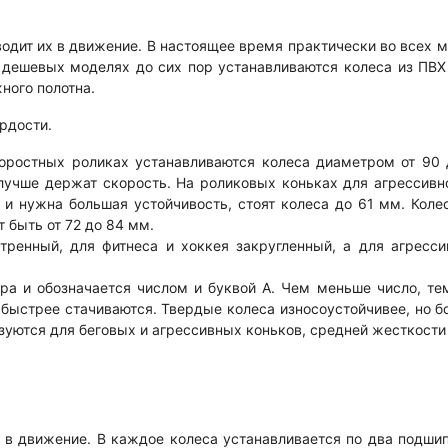
водит их в движение. В настоящее время практически во всех 
 дешевых моделях до сих пор устанавливаются колеса из ПВХ
ного полотна.
рдости.
коростных роликах устанавливаются колеса диаметром от 90 
лучше держат скорость. На роликовых коньках для агрессивно
и нужна большая устойчивость, стоят колеса до 61 мм. Коле
 быть от 72 до 84 мм.
тренный, для фитнеса и хоккея закругленный, а для агресси
а и обозначается числом и буквой А. Чем меньше число, тем
и быстрее стачиваются. Твердые колеса износоустойчивее, но 
уются для беговых и агрессивных коньков, средней жесткости 
т в движение. В каждое колеса устанавливается по два подши