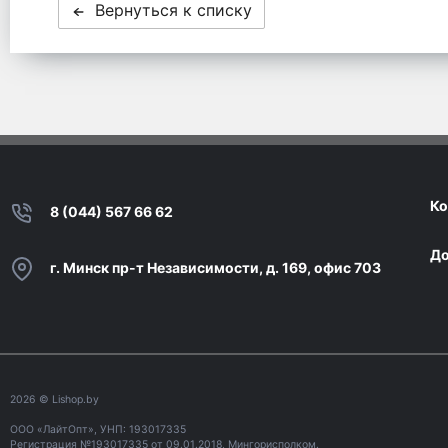
Вернуться к списку
Ко
8 (044) 567 66 62
До
г. Минск пр-т Независимости, д. 169, офис 703
2026
© Lishop.by
ООО «ЛайтОпт», УНП: 193017335
Регистрация №193017335 от 09.01.2018, Мингорисполком.