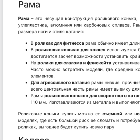
Рама
Рама
– это несущая конструкция роликового конька, 
углепластика, алюминия или карбоновых сплавов. Ра
размера ноги и стиля катания:
В
роликах для фитнесса
рама обычно имеет длину
В
роликовых коньках для хоккея
используется б
достигается засчет возможности установить край
На
ролики для слалома и фрискейта
устанавливае
Часто можно встретить модели, где средние к
элементов.
Для агрессивного катания
рамы низкие, прочные
всего центральная часть рамы имеет выемку для
Рамы
роликовых коньков для скоростного ката
110 мм. Изготавливаются из металла и выполняю
Роликовые коньки купить можно со
съемной
или
н
моделях, где есть большой риск ее сломать и потребу
роликах, выгоднее будет купить новую пару.