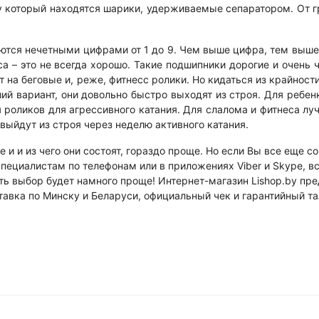
у который находятся шарики, удерживаемые сепаратором. От 
ются нечетными цифрами от 1 до 9. Чем выше цифра, тем выше
 – это не всегда хорошо. Такие подшипники дорогие и очень 
на беговые и, реже, фитнесс ролики. Но кидаться из крайности
ший вариант, они довольно быстро выходят из строя. Для ребен
я роликов для агрессивного катания. Для слалома и фитнеса л
е выйдут из строя через неделю активного катания.
е и и из чего они состоят, гораздо проще. Но если Вы все еще с
специалистам по телефонам или в приложениях Viber и Skype, в
ть выбор будет намного проще! Интернет-магазин Lishop.by пре
авка по Минску и Беларуси, официальный чек и гарантийный та