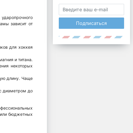
 ударопрочного
Подписаться
амы зависит от
ков для хоккея
агния и титана.
ения некоторых
шую длину. Чаще
с диаметром до
офессиональных
х или бюджетных