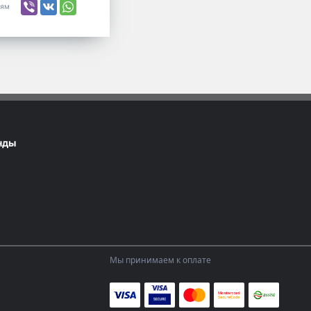
ьям
нды
Мы принимаем к оплате