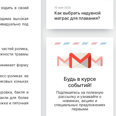
 ездить в своей
10 мая 2020
Как выбрать надувной
матрас для плавания?
ходима высокая
дивидуально под
 частей ролика,
можности травмы
принимает форму
несс-роликах ее
Будь в курсе
ликовых коньках
событий!
уровка, бакля и
Подпишитесь на полезную
рассылку и узнавайте о
акли для более
новинках, акциях и
ыжке и пяточная
специальных предложениях
первыми