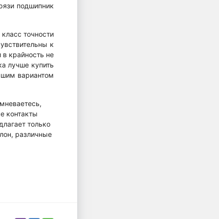
грязи подшипник
 класс точности
чувствительны к
 в крайность не
ка лучше купить
учшим вариантом
омневаетесь,
се контакты
длагает только
лон, различные