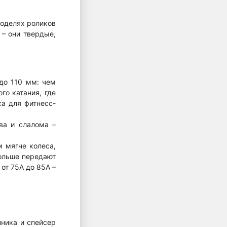
моделях роликов
 – они твердые,
до 110 мм: чем
го катания, где
са для фитнесс-
ва и слалома –
 мягче колеса,
больше передают
от 75А до 85А –
пника и спейсер