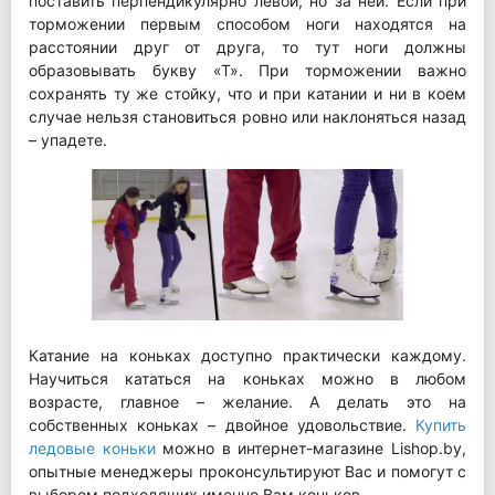
поставить перпендикулярно левой, но за ней. Если при
торможении первым способом ноги находятся на
расстоянии друг от друга, то тут ноги должны
образовывать букву «Т». При торможении важно
сохранять ту же стойку, что и при катании и ни в коем
случае нельзя становиться ровно или наклоняться назад
– упадете.
Катание на коньках доступно практически каждому.
Научиться кататься на коньках можно в любом
возрасте, главное – желание. А делать это на
собственных коньках – двойное удовольствие.
Купить
ледовые коньки
можно в интернет-магазине Lishop.by,
опытные менеджеры проконсультируют Вас и помогут с
выбором подходящих именно Вам коньков.