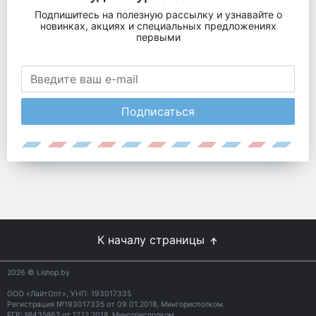
Подпишитесь на полезную рассылку и узнавайте о
новинках, акциях и специальных предложениях
первыми
Подписаться
К началу страницы
2026
© Lishop.by
ООО «ЛайтОпт», УНП: 193017335
Регистрация №193017335 от 09.01.2018, Мингорисполком.
ЕГР: №435862 от 17.12.2018, Мингорисполком.