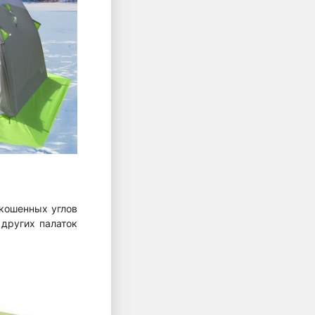
скошенных углов
 других палаток