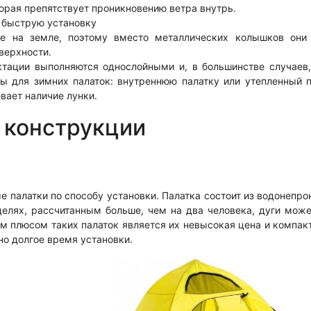
орая препятствует проникновению ветра внутрь.
 быструю установку
не на земле, поэтому вместо металлических колышков они
верхности.
ктации выполняются однослойными и, в большинстве случаев,
ы для зимних палаток: внутреннюю палатку или утепленный п
вает наличие лунки.
 конструкции
е палатки по способу установки. Палатка состоит из водонепро
делях, рассчитанным больше, чем на два человека, дуги може
м плюсом таких палаток является их невысокая цена и компа
о долгое время установки.