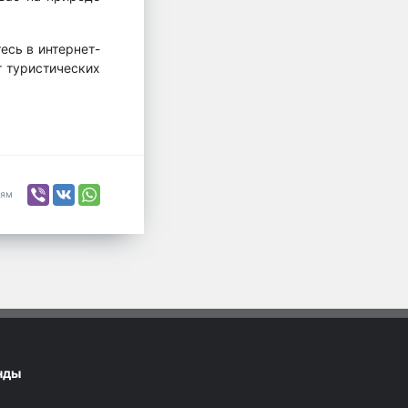
есь в интернет-
т туристических
ьям
нды