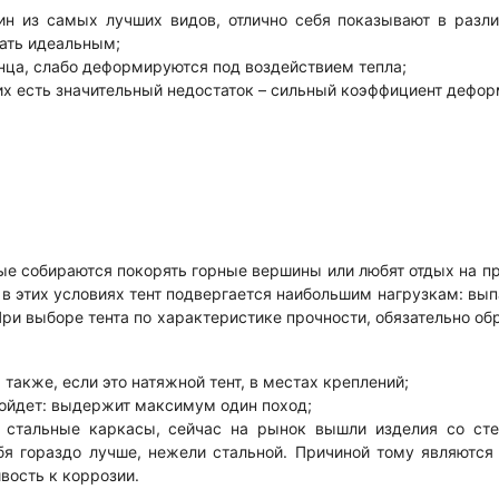
ин из самых лучших видов, отлично себя показывают в разли
ать идеальным;
нца, слабо деформируются под воздействием тепла;
их есть значительный недостаток – сильный коэффициент дефор
рые собираются покорять горные вершины или любят отдых на п
 в этих условиях тент подвергается наибольшим нагрузкам: вып
 При выборе тента по характеристике прочности, обязательно об
 также, если это натяжной тент, в местах креплений;
дойдет: выдержит максимум один поход;
о стальные каркасы, сейчас на рынок вышли изделия со ст
бя гораздо лучше, нежели стальной. Причиной тому являются
ивость к коррозии.