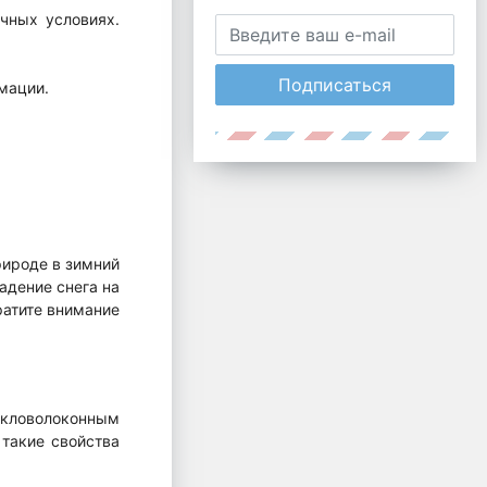
чных условиях.
Подписаться
мации.
рироде в зимний
адение снега на
ратите внимание
екловолоконным
 такие свойства