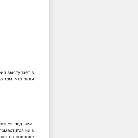
рий выступает в
о том, что ради
таться под ним.
поместится ни в
вас на природе